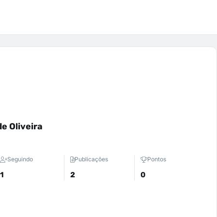
e Oliveira
Seguindo
Publicações
Pontos
1
2
0