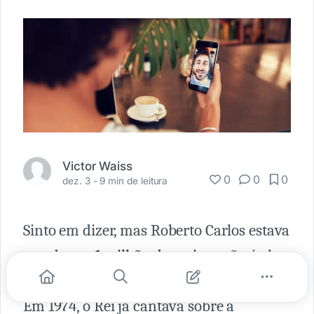
Victor Waiss
0
0
0
dez. 3 -
9 min de leitura
Sinto em dizer, mas Roberto Carlos estava
errado: ter
1 milhão de amigos
não é algo
que funcione para nenhum ser humano.
Em 1974, o Rei já cantava sobre a