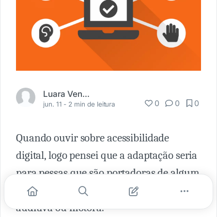
Luara Venancio
0
0
0
jun. 11 -
2 min de leitura
Quando ouvir sobre acessibilidade
digital, logo pensei que a adaptação seria
para pessas que são portadoras de algum
tipo de deficiencia, seja ela visual,
auditiva ou motora.