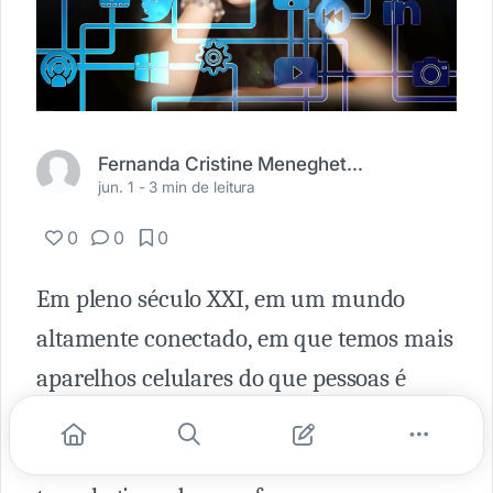
Fernanda Cristine Meneghetti Barbosa
jun. 1 -
3 min de leitura
0
0
0
Em pleno século XXI, em um mundo
altamente conectado, em que temos mais
aparelhos celulares do que pessoas é
difícil de imaginar que existam pessoas
que sejam “invisíveis” ao que toda a