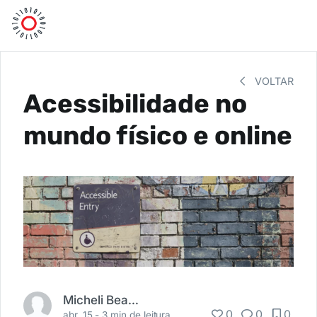
VOLTAR
Acessibilidade no
mundo físico e online
Micheli Beal Ribeiro
0
0
0
abr. 15 -
3 min de leitura