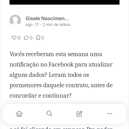
Gisele Nascimento Teixeira
ago. 17 -
2 min de leitura
0
0
0
Vocês receberam esta semana uma
notificação no Facebook para atualizar
alguns dados? Leram todos os
pormenores daquele contrato, antes de
concordar e continuar?
Sua resposta pode até ter sido sim, mas a
maioria esmagadora com certeza não leu