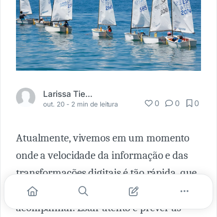
Larissa Tiemi Ferraz
0
0
0
out. 20 -
2 min de leitura
Atualmente, vivemos em um momento
onde a velocidade da informação e das
transformações digitais é tão rápida, que
o cérebro humano não é capaz de
acompanhar. Estar atento e prever as