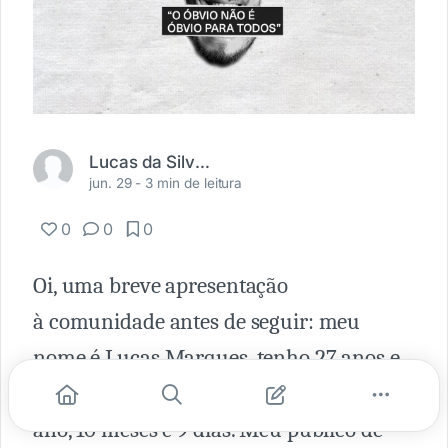
Lucas da Silva Marques
jun. 29 -
3 min de leitura
0
0
0
Oi, uma breve apresentação
à comunidade antes de seguir: meu
nome é Lucas Marques, tenho 27 anos e
sou Social Media e Designer Gráfico há 1
ano, 10 meses e 9 dias. Meu público de