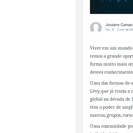
fev. 8 -
2 min de lei
Viver em um mundo c
temos a grande opor
forma muito mais org
destes conhecimento
Uma das formas de se
Lévy, que já trazia 
global na década de 
têm o poder de ampl
marcas, grupos, curso
Uma comunidade pode