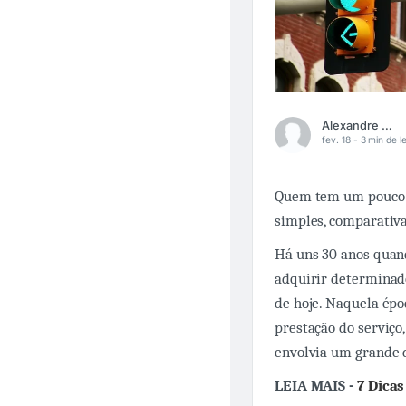
Alexandre Lima
fev. 18 -
3 min de le
Quem tem um pouco 
simples, comparativa
Há uns 30 anos quan
adquirir determinado
de hoje. Naquela épo
prestação do serviço,
envolvia um grande d
LEIA MAIS -
7 Dica