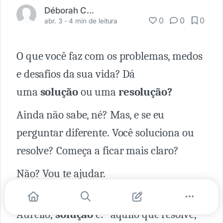
Déborah Carvalho
0
0
0
abr. 3 -
4 min de leitura
O que você faz com os problemas, medos
e desafios da sua vida? Dá
uma
solução
ou uma
resolução?
Ainda não sabe, né? Mas, e se eu
perguntar diferente. Você soluciona ou
resolve? Começa a ficar mais claro?
Não? Vou te ajudar.
De acordo com o dicionário
Aurélio,
solução
é: "aquilo que resolve,