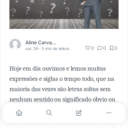
Aline Carvalho Bassoi
0
0
0
out. 26 -
5 min de leitura
Hoje em dia ouvimos e lemos muitas
expressões e siglas o tempo todo, que na
maioria das vezes são letras soltas sem
nenhum sentido ou significado óbvio ou
são nomes em inglês que também não
nos dizem nada de cara (a não ser que