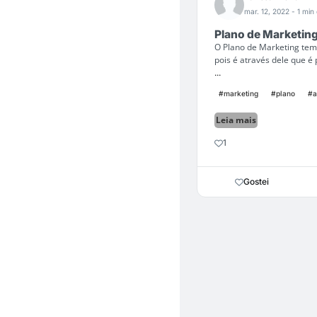
mar. 12, 2022
- 1 min 
Plano de Marketing
O Plano de Marketing tem
pois é através dele que é
...
#marketing
#plano
#a
Leia mais
1
Gostei