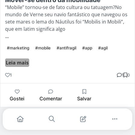
“Mobile” tornou-se de fato cultura ou tatuagem?No
mundo de Verne seu navio fantástico que navegou os
sete mares o lema do Náutilus foi “Mobilis in Mobili”,
que em latim significa algo
...
#marketing
#mobile
#antifragil
#app
#agil
Leia mais
1
1
0
Gostei
Comentar
Salvar