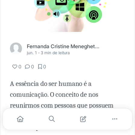
Fernanda Cristine Meneghetti Barbosa
jun. 1 -
3 min de leitura
0
0
0
A essência do ser humano é a
comunicação. O conceito de nos
reunirmos com pessoas que possuem
interesses em comuns aos nossos já
existe há pelo menos 3 mil anos atrás.