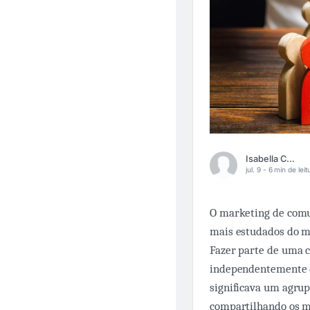
Isabella Camardella
jul. 9 -
6 min de leit
O marketing de comu
mais estudados do mu
Fazer parte de uma 
independentemente d
significava um agru
compartilhando os 