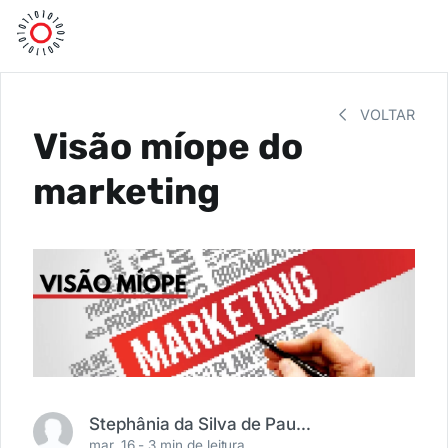
VOLTAR
Visão míope do
marketing
Stephânia da Silva de Paula e Souza
mar. 16 -
3 min de leitura