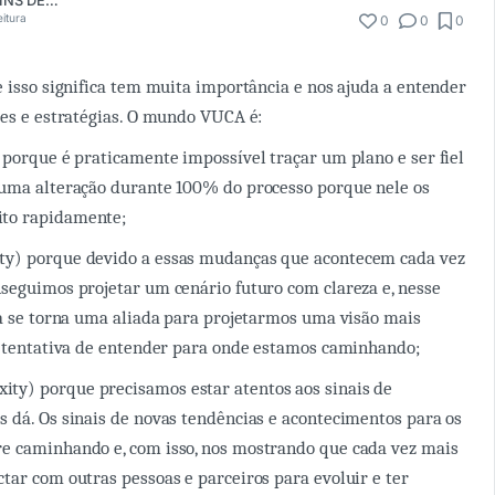
HELTON MARTINS DE OLIVEIRA
eitura
0
0
0
e isso significa tem muita importância e nos ajuda a entender
ões e estratégias. O mundo VUCA é:
 porque é praticamente impossível traçar um plano e ser fiel
huma alteração durante 100% do processo porque nele os
to rapidamente;
y) porque devido a essas mudanças que acontecem cada vez
seguimos projetar um cenário futuro com clareza e, nesse
ia se torna uma aliada para projetarmos uma visão mais
a tentativa de entender para onde estamos caminhando;
y) porque precisamos estar atentos aos sinais de
 dá. Os sinais de novas tendências e acontecimentos para os
e caminhando e, com isso, nos mostrando que cada vez mais
tar com outras pessoas e parceiros para evoluir e ter