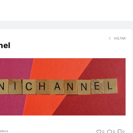
VOLTAR
nel
eitura
0
0
0