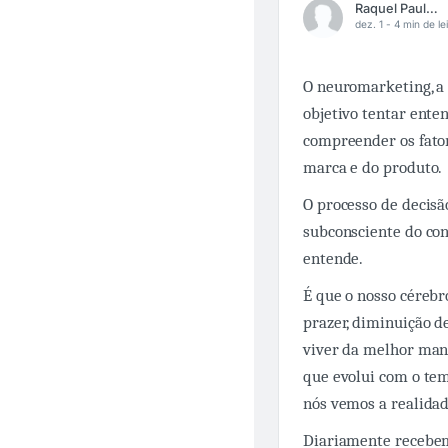
Raquel Paula Daneluz
dez. 1 -
4 min de le
O neuromarketing, a 
objetivo tentar ente
compreender os fator
marca e do produto.
O processo de decisão
subconsciente do co
entende.
É que o nosso cérebr
prazer, diminuição d
viver da melhor mane
que evolui com o tem
nós vemos a realida
Diariamente recebem