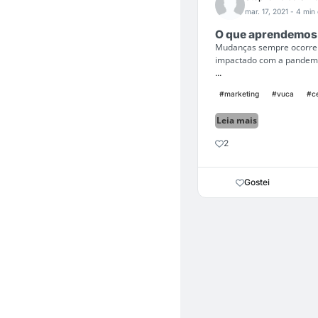
mar. 17, 2021
- 4 min 
O que aprendemos
Mudanças sempre ocorrer
impactado com a pandemia
...
#marketing
#vuca
#c
Leia mais
2
Gostei