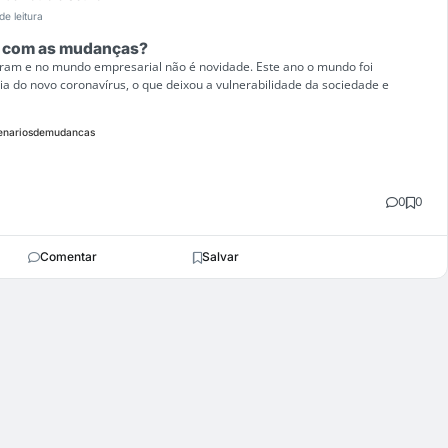
de leitura
 com as mudanças?
am e no mundo empresarial não é novidade. Este ano o mundo foi
 do novo coronavírus, o que deixou a vulnerabilidade da sociedade e
enariosdemudancas
0
0
Comentar
Salvar