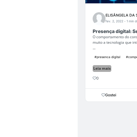
ELISÂNGELA DA 
fev. 2, 2022
- 1 min d
Presença digital: S
O comportamento do consu
muito a tecnologia que i
...
#presenca digital
#compo
Leia mais
0
Gostei