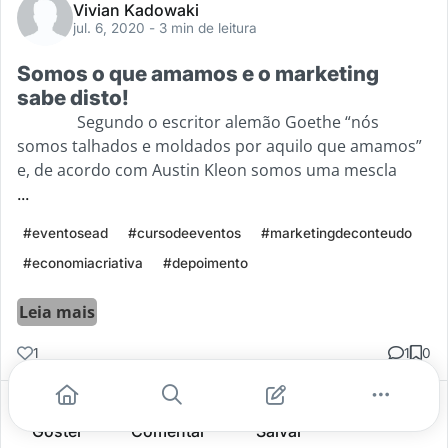
Vivian Kadowaki
jul. 6, 2020
- 3 min de leitura
Somos o que amamos e o marketing
sabe disto!
Segundo o escritor alemão Goethe “nós
somos talhados e moldados por aquilo que amamos”
e, de acordo com Austin Kleon somos uma mescla
...
#eventosead
#cursodeeventos
#marketingdeconteudo
#economiacriativa
#depoimento
Leia mais
1
1
0
Gostei
Comentar
Salvar