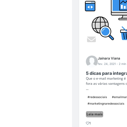
Jainara Viana
fev. 24, 2021
- 2 min 
5 dicas para integr
Que o e-mail marketing é
fora as várias vantagens 
...
#redessociais
#emailmar
#marketingnaredessociais
Leia mais
1