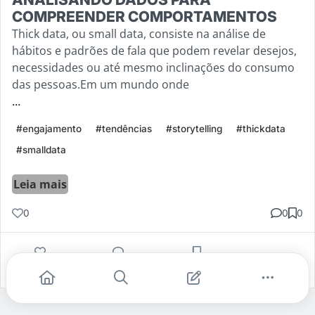
COMPREENDER COMPORTAMENTOS
Thick data, ou small data, consiste na análise de
hábitos e padrões de fala que podem revelar desejos,
necessidades ou até mesmo inclinações do consumo
das pessoas.Em um mundo onde
...
#engajamento
#tendências
#storytelling
#thickdata
#smalldata
Leia mais
0
0
0
Gostei
Comentar
Salvar