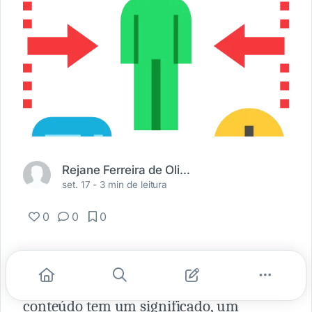
Rejane Ferreira de Oliveira Dias
set. 17 -
3 min de leitura
0
0
0
Para toda e qualquer informação que
buscamos, ela traz um conteúdo. E todo
conteúdo tem um significado, um