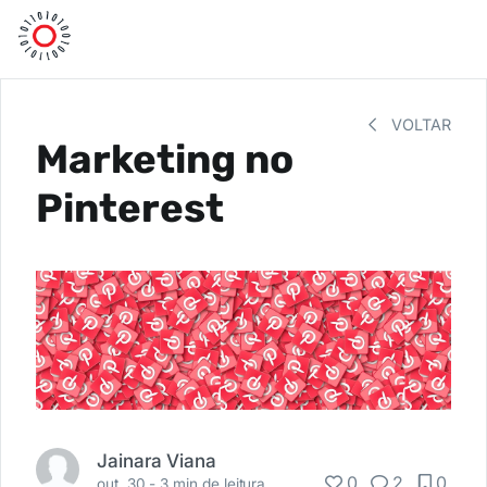
VOLTAR
Marketing no
Pinterest
Jainara Viana
0
2
0
out. 30 -
3 min de leitura