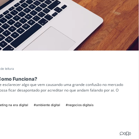
de leitura
 Como Funciona?
de esclarecer algo que vem causando uma grande confusão no mercado
 possa ficar desapontado por acreditar no que andam falando por ai. O
ting na era digital
#ambiente digital
#negocios digitais
0
0