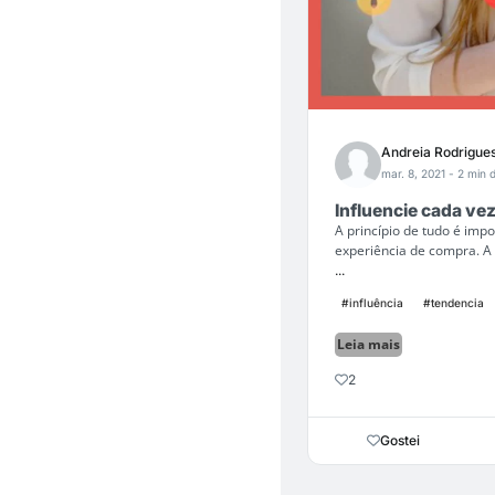
Andreia Rodrigue
mar. 8, 2021
- 2 min d
Influencie cada ve
A princípio de tudo é im
experiência de compra. A 
...
#influência
#tendencia
Leia mais
2
Gostei