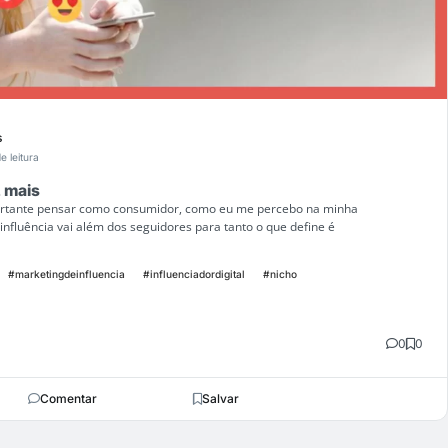
s
e leitura
z mais
portante pensar como consumidor, como eu me percebo na minha
influência vai além dos seguidores para tanto o que define é
#marketingdeinfluencia
#influenciadordigital
#nicho
0
0
Comentar
Salvar