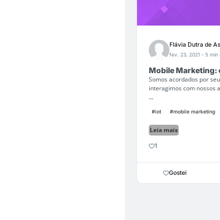
Flávia Dutra de As
fev. 23, 2021
- 5 min 
Mobile Marketing: 
Somos acordados por seu d
interagimos com nossos am
...
#iot
#mobile marketing
Leia mais
1
Gostei