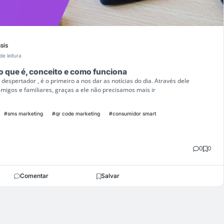
sis
de leitura
o que é, conceito e como funciona
espertador , é o primeiro a nos dar as notícias do dia. Através dele
igos e familiares, graças a ele não precisamos mais ir
#sms marketing
#qr code marketing
#consumidor smart
0
0
Comentar
Salvar