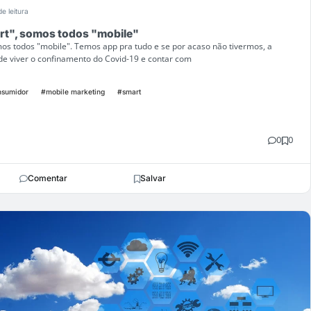
de leitura
t", somos todos "mobile"
os todos "mobile". Temos app pra tudo e se por acaso não tivermos, a
de viver o confinamento do Covid-19 e contar com
nsumidor
#mobile marketing
#smart
0
0
Comentar
Salvar