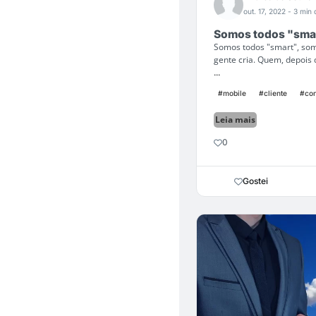
out. 17, 2022
- 3 min 
Somos todos "smar
Somos todos "smart", som
gente cria. Quem, depois 
...
#mobile
#cliente
#co
Leia mais
0
Gostei