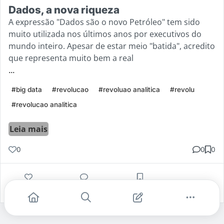
Dados, a nova riqueza
A expressão "Dados são o novo Petróleo" tem sido
muito utilizada nos últimos anos por executivos do
mundo inteiro. Apesar de estar meio "batida", acredito
que representa muito bem a real
...
#big data
#revolucao
#revoluao analitica
#revolu
#revolucao analitica
Leia mais
0
0
0
Gostei
Comentar
Salvar