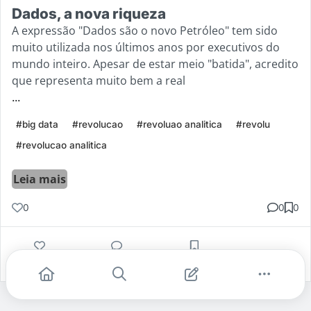
Dados, a nova riqueza
A expressão "Dados são o novo Petróleo" tem sido
muito utilizada nos últimos anos por executivos do
mundo inteiro. Apesar de estar meio "batida", acredito
que representa muito bem a real
...
#big data
#revolucao
#revoluao analitica
#revolu
#revolucao analitica
Leia mais
0
0
0
Gostei
Comentar
Salvar