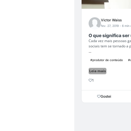
Victor Waiss
fev. 27, 2019
- 6 min 
O que significa se
Cada vez mais pessoas ga
sociais tem se tornado a 
...
#produtor de conteúdo
#
Leia mais
1
Gostei