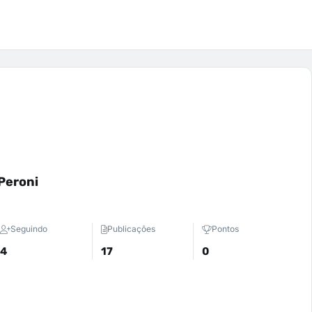
Peroni
Seguindo
Publicações
Pontos
4
17
0