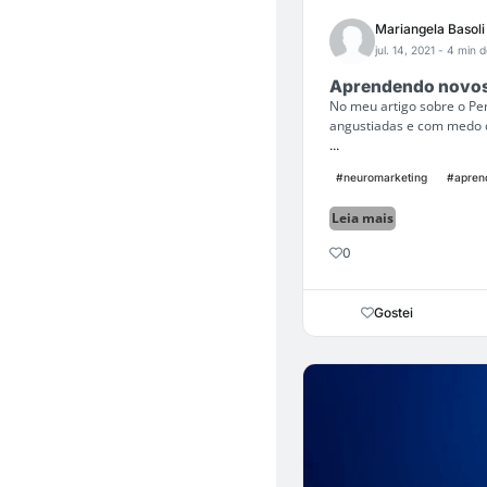
Mariangela Basoli
jul. 14, 2021
- 4 min d
Aprendendo novo
No meu artigo sobre o Pe
angustiadas e com medo d
...
#neuromarketing
#apren
Leia mais
0
Gostei