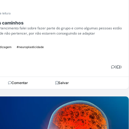
e leitura
s caminhos
rtencimento falei sobre fazer parte do grupo e como algumas pessoas estão
e não pertencer, por não estarem conseguindo se adaptar
dizagem
#neuroplasticidade
0
0
Comentar
Salvar