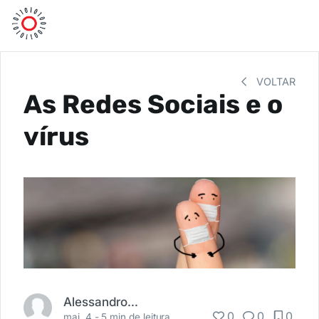
VOLTAR
As Redes Sociais e o
vírus
Alessandro Paveloski
0
0
0
mai. 4 -
5 min de leitura