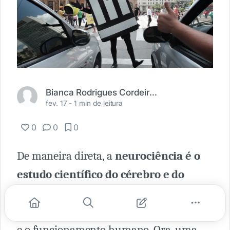
Bianca Rodrigues Cordeiro de Souza
fev. 17 -
1 min de leitura
0
0
0
De maneira direta, a
neurociência é o
estudo científico do cérebro e do
sistema nervoso
, o que nos permite
entender melhor sobre o comportamento