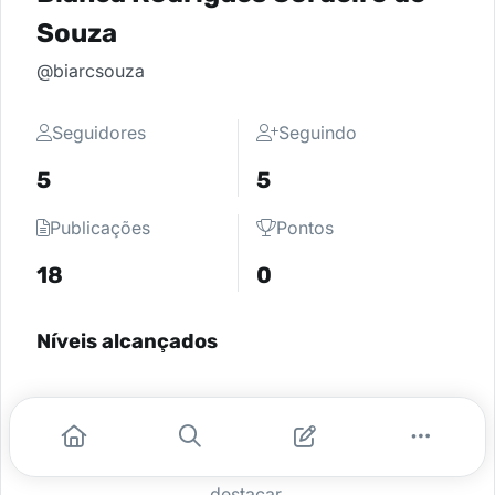
Souza
@biarcsouza
Seguidores
Seguindo
5
5
Publicações
Pontos
18
0
Níveis alcançados
Parece que não há níveis cadastrados,
peça para o administrador da sua
comunidade ativar e comece a se
destacar.