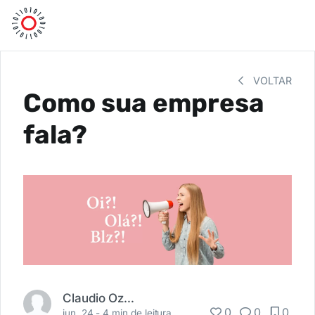
VOLTAR
Como sua empresa
fala?
Claudio Ozorio
0
0
0
jun. 24 -
4 min de leitura