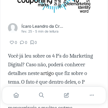
Ícaro Leandro da Cruz Santos
fev. 25 -
5 min de leitura
0
0
0
Você já leu sobre os 4 P´s do Marketing
Digital? Caso não, poderá conhecer
detalhes neste
artigo
que fiz sobre o
tema. O fato é que dentro deles, o P
referente a praça, é o que posiciona as
estratégias com conteúdo interativos,