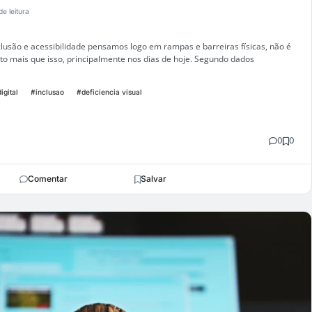
de leitura
lusão e acessibilidade pensamos logo em rampas e barreiras físicas, não é
o mais que isso, principalmente nos dias de hoje. Segundo dados
igital
#inclusao
#deficiencia visual
0
0
Comentar
Salvar