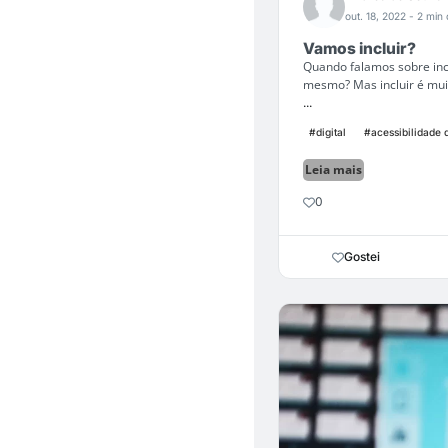
out. 18, 2022
- 2 min 
Vamos incluir?
Quando falamos sobre inc
mesmo? Mas incluir é muit
...
#digital
#acessibilidade d
Leia mais
0
Gostei