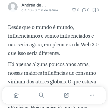
Andréa de Souza
0
0
0
out. 13 -
3 min de leitura
Desde que o mundo é mundo,
influenciamos e somos influenciados e
não seria agora, em plena era da Web 3.0
que isso seria diferente.
Há apenas alguns poucos anos atrás,
nossas maiores influências de consumo
vinham dos atores globais. O que estava
nas novelas virava tendência: roupas,
cabelos, esmaltes, lugares para visitar e
até gírias. Hoje a coisa já não é mais