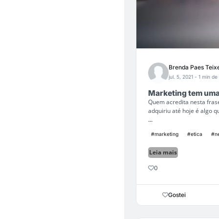
Brenda Paes Teixe
jul. 5, 2021
- 1 min de 
Marketing tem uma 
Quem acredita nesta fras
adquiriu até hoje é algo 
...
#marketing
#etica
#n
Leia mais
0
Gostei