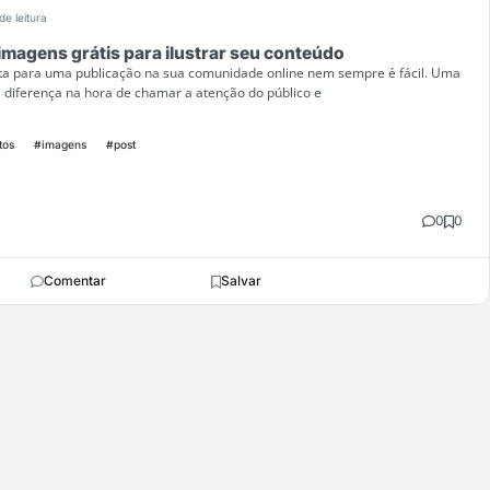
de leitura
 imagens grátis para ilustrar seu conteúdo
ta para uma publicação na sua comunidade online nem sempre é fácil. Uma
a diferença na hora de chamar a atenção do público e
tos
#imagens
#post
0
0
Comentar
Salvar