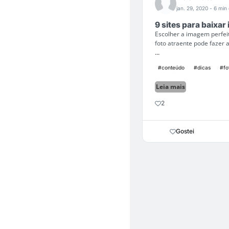
jan. 29, 2020
- 6 min 
9 sites para baixar
Escolher a imagem perfei
foto atraente pode fazer 
...
#conteúdo
#dicas
#fo
Leia mais
2
Gostei