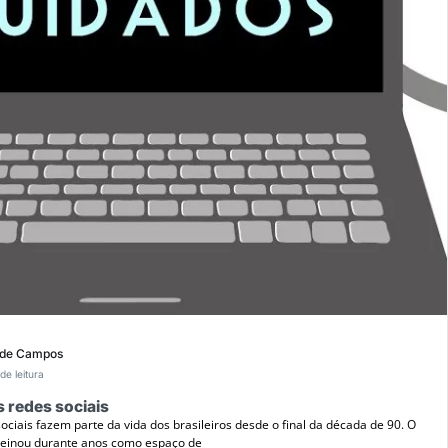
 de Campos
de leitura
s redes sociais
ociais fazem parte da vida dos brasileiros desde o final da década de 90. O
reinou durante anos como espaço de