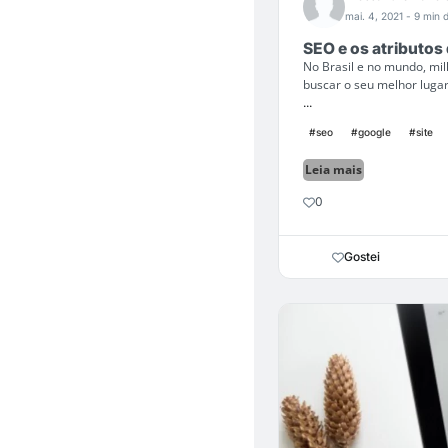
mai. 4, 2021
- 9 min d
SEO e os atributos
No Brasil e no mundo, mi
buscar o seu melhor lugar 
...
#seo
#google
#site
Leia mais
0
Gostei