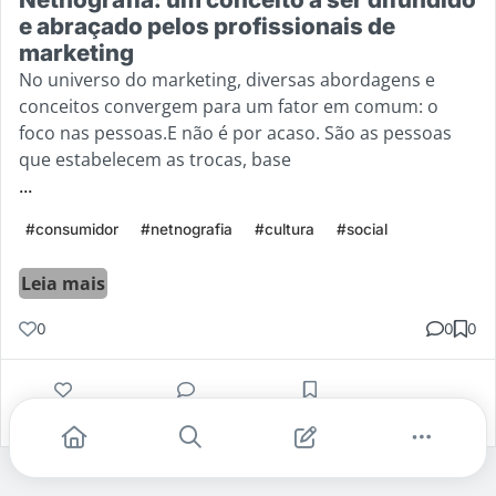
e abraçado pelos profissionais de
marketing
No universo do marketing, diversas abordagens e
conceitos convergem para um fator em comum: o
foco nas pessoas.E não é por acaso. São as pessoas
que estabelecem as trocas, base
...
#consumidor
#netnografia
#cultura
#social
Leia mais
0
0
0
Gostei
Comentar
Salvar