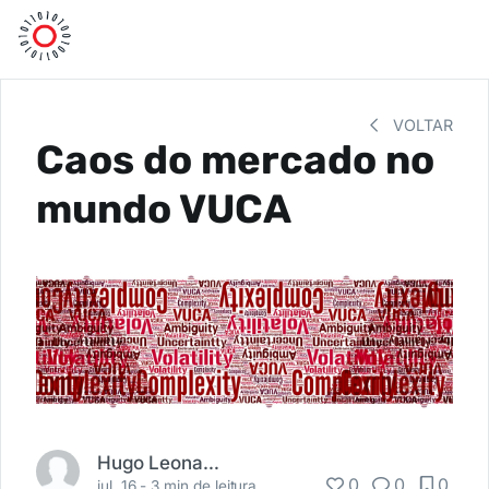
VOLTAR
Caos do mercado no
mundo VUCA
Hugo Leonardo Peroni
0
0
0
jul. 16 -
3 min de leitura