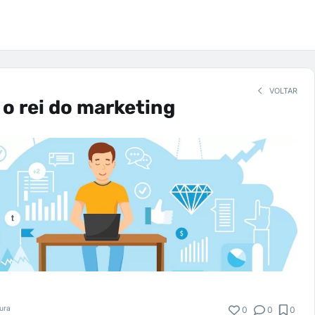
VOLTAR
o rei do marketing
tura
0
0
0